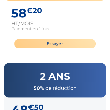
58
€20
HT/MOIS
Paiement en 1 fois
Essayer
2 ANS
50
% de réduction
48
€50