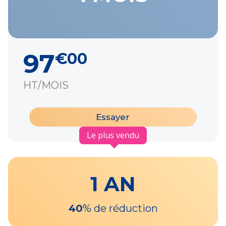
97
€00
HT/MOIS
Essayer
Le plus vendu
1 AN
40
% de réduction