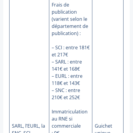
Frais de
publication
(varient selon le
département de
publication) :
– SCI : entre 181€
et 217€
– SARL : entre
141€ et 168€
– EURL : entre
118€ et 143€
– SNC : entre
210€ et 252€
Immatriculation
au RNE si
SARL, l’EURL, la
commerciale
Guichet